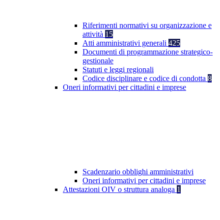
Riferimenti normativi su organizzazione e
attività
15
Atti amministrativi generali
425
Documenti di programmazione strategico-
gestionale
Statuti e leggi regionali
Codice disciplinare e codice di condotta
8
Oneri informativi per cittadini e imprese
Scadenzario obblighi amministrativi
Oneri informativi per cittadini e imprese
Attestazioni OIV o struttura analoga
1