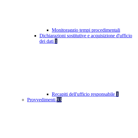
Monitoraggio tempi procedimentali
Dichiarazioni sostitutive e acquisizione d'ufficio
dei dati
1
Recapiti dell'ufficio responsabile
1
Provvedimenti
93