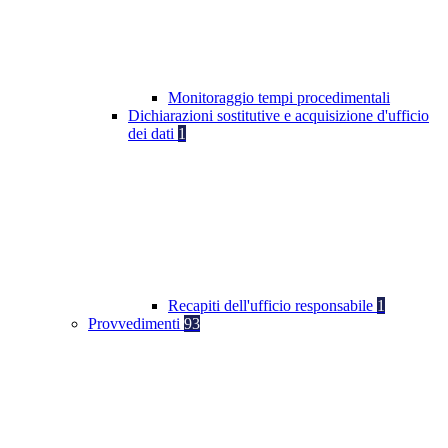
Monitoraggio tempi procedimentali
Dichiarazioni sostitutive e acquisizione d'ufficio
dei dati
1
Recapiti dell'ufficio responsabile
1
Provvedimenti
93