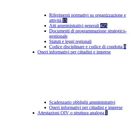
Riferimenti normativi su organizzazione e
attività
15
Atti amministrativi generali
425
Documenti di programmazione strategico-
gestionale
Statuti e leggi regionali
Codice disciplinare e codice di condotta
8
Oneri informativi per cittadini e imprese
Scadenzario obblighi amministrativi
Oneri informativi per cittadini e imprese
Attestazioni OIV o struttura analoga
1