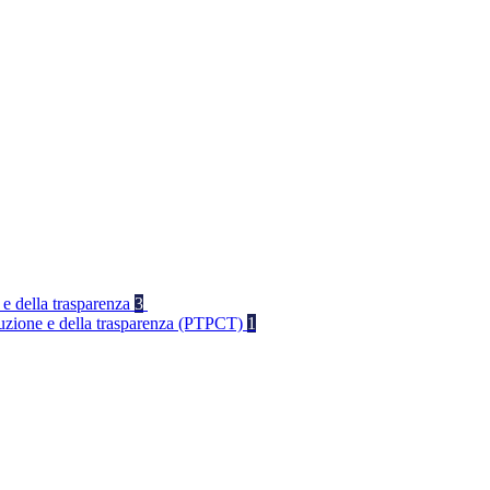
 e della trasparenza
3
rruzione e della trasparenza (PTPCT)
1