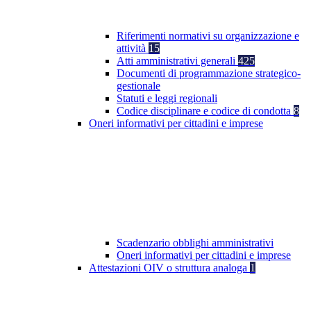
Riferimenti normativi su organizzazione e
attività
15
Atti amministrativi generali
425
Documenti di programmazione strategico-
gestionale
Statuti e leggi regionali
Codice disciplinare e codice di condotta
8
Oneri informativi per cittadini e imprese
Scadenzario obblighi amministrativi
Oneri informativi per cittadini e imprese
Attestazioni OIV o struttura analoga
1