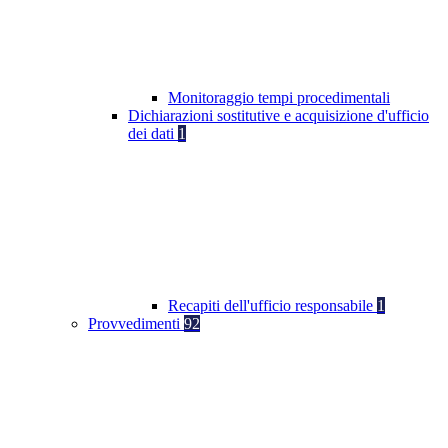
Monitoraggio tempi procedimentali
Dichiarazioni sostitutive e acquisizione d'ufficio
dei dati
1
Recapiti dell'ufficio responsabile
1
Provvedimenti
92