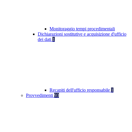
Monitoraggio tempi procedimentali
Dichiarazioni sostitutive e acquisizione d'ufficio
dei dati
1
Recapiti dell'ufficio responsabile
1
Provvedimenti
93