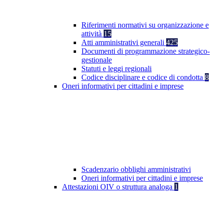
Riferimenti normativi su organizzazione e
attività
15
Atti amministrativi generali
425
Documenti di programmazione strategico-
gestionale
Statuti e leggi regionali
Codice disciplinare e codice di condotta
8
Oneri informativi per cittadini e imprese
Scadenzario obblighi amministrativi
Oneri informativi per cittadini e imprese
Attestazioni OIV o struttura analoga
1