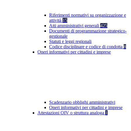
Riferimenti normativi su organizzazione e
attività
15
Atti amministrativi generali
425
Documenti di programmazione strategico-
gestionale
Statuti e leggi regionali
Codice disciplinare e codice di condotta
8
Oneri informativi per cittadini e imprese
Scadenzario obblighi amministrativi
Oneri informativi per cittadini e imprese
Attestazioni OIV o struttura analoga
1