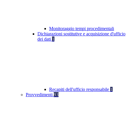
Monitoraggio tempi procedimentali
Dichiarazioni sostitutive e acquisizione d'ufficio
dei dati
1
Recapiti dell'ufficio responsabile
1
Provvedimenti
93