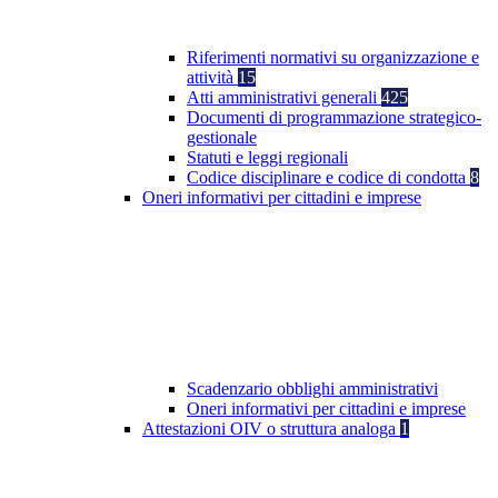
Riferimenti normativi su organizzazione e
attività
15
Atti amministrativi generali
425
Documenti di programmazione strategico-
gestionale
Statuti e leggi regionali
Codice disciplinare e codice di condotta
8
Oneri informativi per cittadini e imprese
Scadenzario obblighi amministrativi
Oneri informativi per cittadini e imprese
Attestazioni OIV o struttura analoga
1