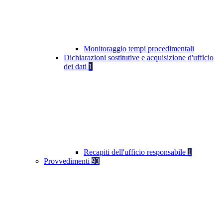
Monitoraggio tempi procedimentali
Dichiarazioni sostitutive e acquisizione d'ufficio
dei dati
1
Recapiti dell'ufficio responsabile
1
Provvedimenti
93