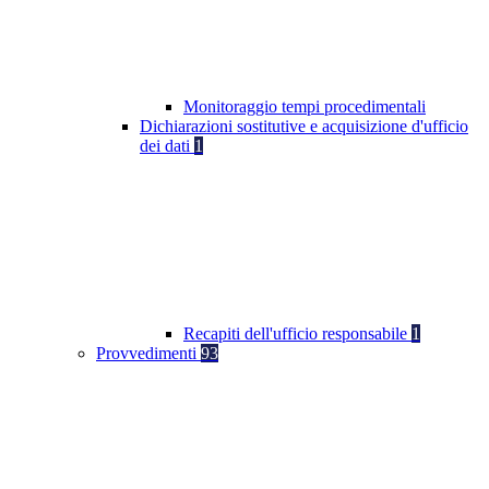
Monitoraggio tempi procedimentali
Dichiarazioni sostitutive e acquisizione d'ufficio
dei dati
1
Recapiti dell'ufficio responsabile
1
Provvedimenti
93