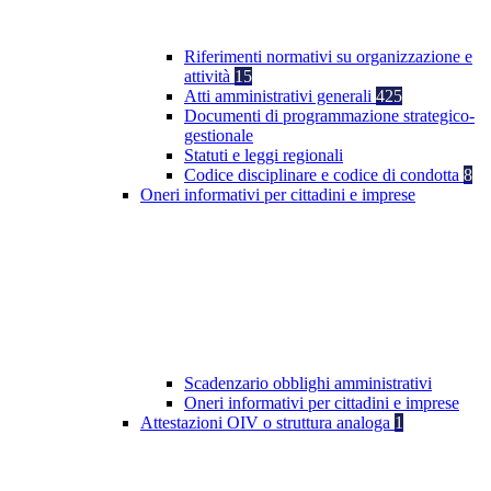
Riferimenti normativi su organizzazione e
attività
15
Atti amministrativi generali
425
Documenti di programmazione strategico-
gestionale
Statuti e leggi regionali
Codice disciplinare e codice di condotta
8
Oneri informativi per cittadini e imprese
Scadenzario obblighi amministrativi
Oneri informativi per cittadini e imprese
Attestazioni OIV o struttura analoga
1