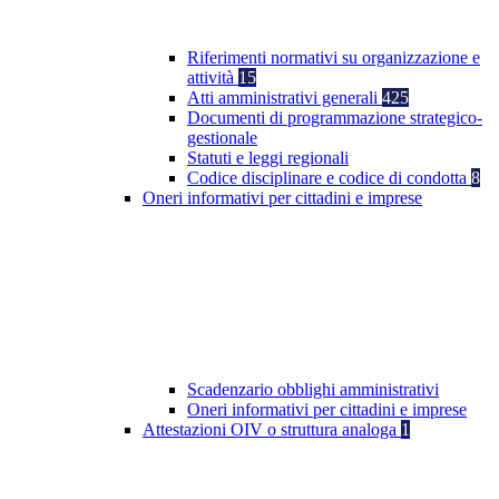
Riferimenti normativi su organizzazione e
attività
15
Atti amministrativi generali
425
Documenti di programmazione strategico-
gestionale
Statuti e leggi regionali
Codice disciplinare e codice di condotta
8
Oneri informativi per cittadini e imprese
Scadenzario obblighi amministrativi
Oneri informativi per cittadini e imprese
Attestazioni OIV o struttura analoga
1