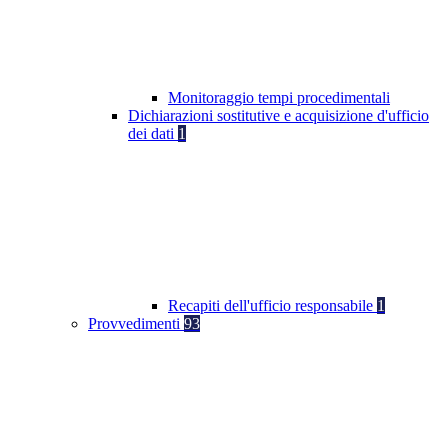
Monitoraggio tempi procedimentali
Dichiarazioni sostitutive e acquisizione d'ufficio
dei dati
1
Recapiti dell'ufficio responsabile
1
Provvedimenti
93