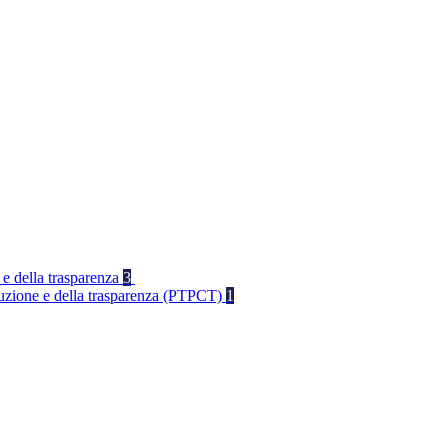
 e della trasparenza
3
rruzione e della trasparenza (PTPCT)
1