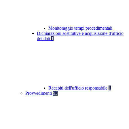
Monitoraggio tempi procedimentali
Dichiarazioni sostitutive e acquisizione d'ufficio
dei dati
1
Recapiti dell'ufficio responsabile
1
Provvedimenti
93