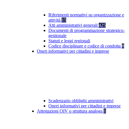
Riferimenti normativi su organizzazione e
attività
15
Atti amministrativi generali
425
Documenti di programmazione strategico-
gestionale
Statuti e leggi regionali
Codice disciplinare e codice di condotta
8
Oneri informativi per cittadini e imprese
Scadenzario obblighi amministrativi
Oneri informativi per cittadini e imprese
Attestazioni OIV o struttura analoga
1