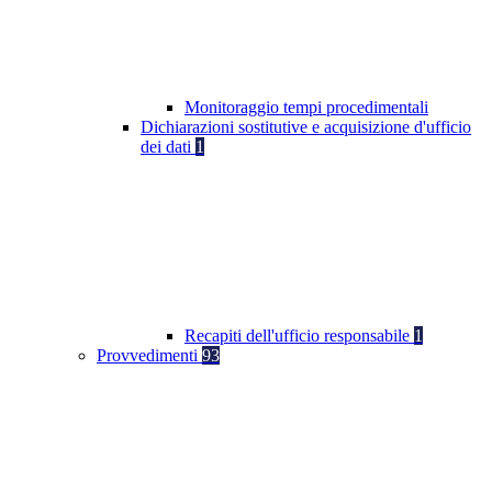
Monitoraggio tempi procedimentali
Dichiarazioni sostitutive e acquisizione d'ufficio
dei dati
1
Recapiti dell'ufficio responsabile
1
Provvedimenti
93