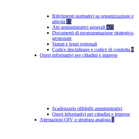
Riferimenti normativi su organizzazione e
attività
15
Atti amministrativi generali
425
Documenti di programmazione strategico-
gestionale
Statuti e leggi regionali
Codice disciplinare e codice di condotta
8
Oneri informativi per cittadini e imprese
Scadenzario obblighi amministrativi
Oneri informativi per cittadini e imprese
Attestazioni OIV o struttura analoga
1