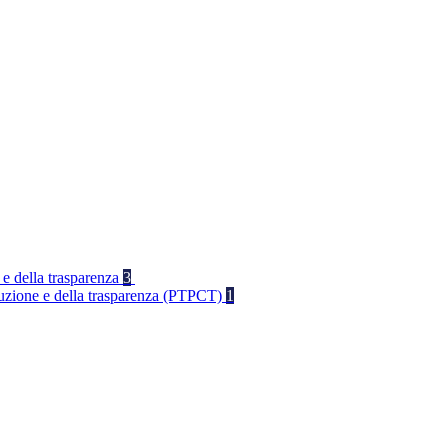
 e della trasparenza
3
rruzione e della trasparenza (PTPCT)
1