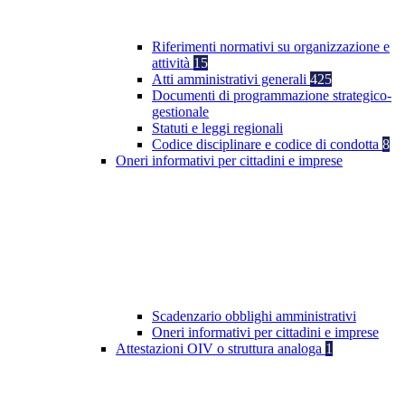
Riferimenti normativi su organizzazione e
attività
15
Atti amministrativi generali
425
Documenti di programmazione strategico-
gestionale
Statuti e leggi regionali
Codice disciplinare e codice di condotta
8
Oneri informativi per cittadini e imprese
Scadenzario obblighi amministrativi
Oneri informativi per cittadini e imprese
Attestazioni OIV o struttura analoga
1