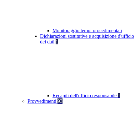
Monitoraggio tempi procedimentali
Dichiarazioni sostitutive e acquisizione d'ufficio
dei dati
1
Recapiti dell'ufficio responsabile
1
Provvedimenti
93