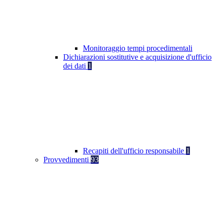
Monitoraggio tempi procedimentali
Dichiarazioni sostitutive e acquisizione d'ufficio
dei dati
1
Recapiti dell'ufficio responsabile
1
Provvedimenti
93