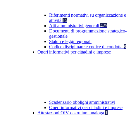
Riferimenti normativi su organizzazione e
attività
15
Atti amministrativi generali
425
Documenti di programmazione strategico-
gestionale
Statuti e leggi regionali
Codice disciplinare e codice di condotta
8
Oneri informativi per cittadini e imprese
Scadenzario obblighi amministrativi
Oneri informativi per cittadini e imprese
Attestazioni OIV o struttura analoga
1