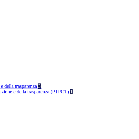
 e della trasparenza
3
rruzione e della trasparenza (PTPCT)
1