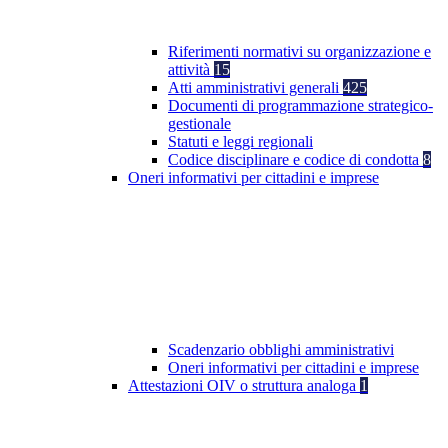
Riferimenti normativi su organizzazione e
attività
15
Atti amministrativi generali
425
Documenti di programmazione strategico-
gestionale
Statuti e leggi regionali
Codice disciplinare e codice di condotta
8
Oneri informativi per cittadini e imprese
Scadenzario obblighi amministrativi
Oneri informativi per cittadini e imprese
Attestazioni OIV o struttura analoga
1