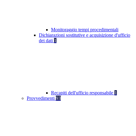
Monitoraggio tempi procedimentali
Dichiarazioni sostitutive e acquisizione d'ufficio
dei dati
1
Recapiti dell'ufficio responsabile
1
Provvedimenti
93