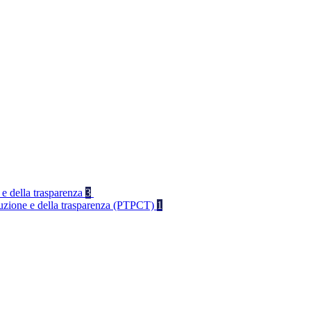
 e della trasparenza
3
rruzione e della trasparenza (PTPCT)
1