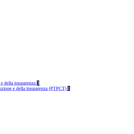
 e della trasparenza
3
rruzione e della trasparenza (PTPCT)
1