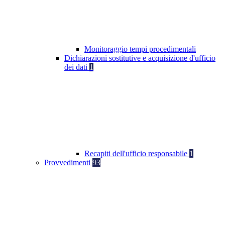
Monitoraggio tempi procedimentali
Dichiarazioni sostitutive e acquisizione d'ufficio
dei dati
1
Recapiti dell'ufficio responsabile
1
Provvedimenti
93