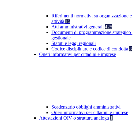
Riferimenti normativi su organizzazione e
attività
15
Atti amministrativi generali
425
Documenti di programmazione strategico-
gestionale
Statuti e leggi regionali
Codice disciplinare e codice di condotta
8
Oneri informativi per cittadini e imprese
Scadenzario obblighi amministrativi
Oneri informativi per cittadini e imprese
Attestazioni OIV o struttura analoga
1