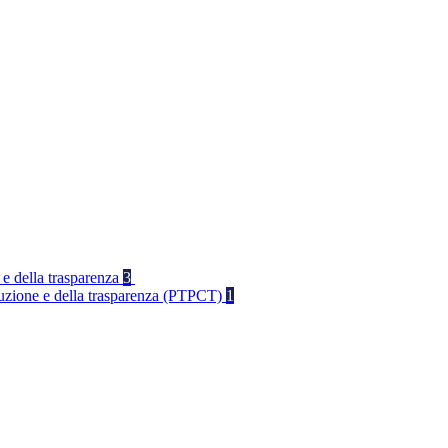
 e della trasparenza
3
rruzione e della trasparenza (PTPCT)
1