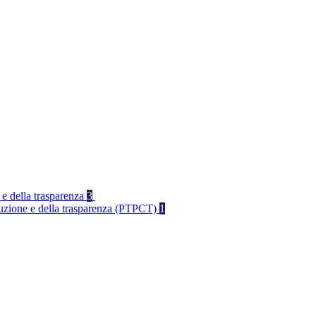
 e della trasparenza
3
rruzione e della trasparenza (PTPCT)
1