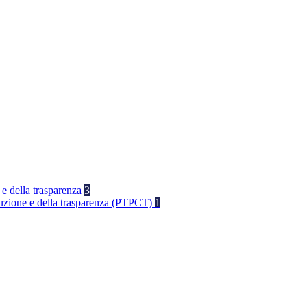
 e della trasparenza
3
rruzione e della trasparenza (PTPCT)
1