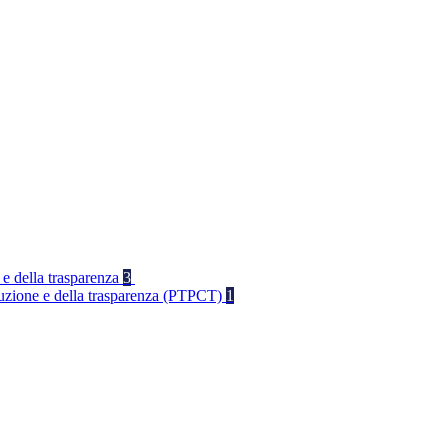
 e della trasparenza
3
rruzione e della trasparenza (PTPCT)
1