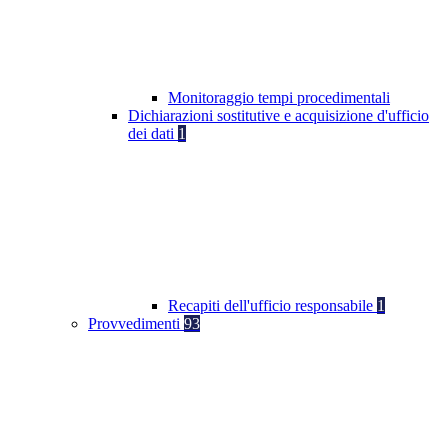
Monitoraggio tempi procedimentali
Dichiarazioni sostitutive e acquisizione d'ufficio
dei dati
1
Recapiti dell'ufficio responsabile
1
Provvedimenti
93