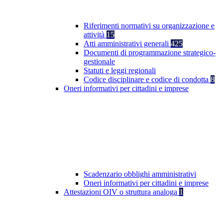
Riferimenti normativi su organizzazione e
attività
15
Atti amministrativi generali
425
Documenti di programmazione strategico-
gestionale
Statuti e leggi regionali
Codice disciplinare e codice di condotta
8
Oneri informativi per cittadini e imprese
Scadenzario obblighi amministrativi
Oneri informativi per cittadini e imprese
Attestazioni OIV o struttura analoga
1