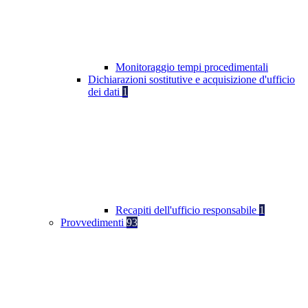
Monitoraggio tempi procedimentali
Dichiarazioni sostitutive e acquisizione d'ufficio
dei dati
1
Recapiti dell'ufficio responsabile
1
Provvedimenti
93