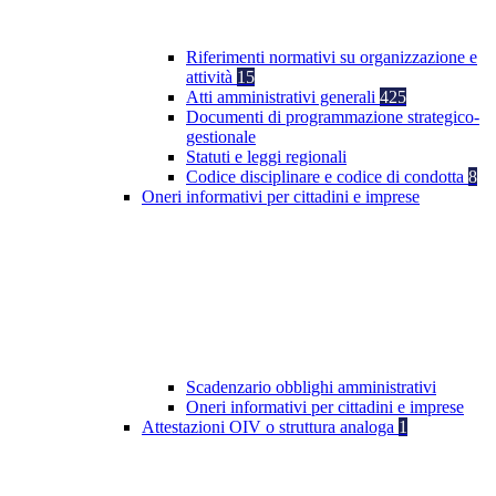
Riferimenti normativi su organizzazione e
attività
15
Atti amministrativi generali
425
Documenti di programmazione strategico-
gestionale
Statuti e leggi regionali
Codice disciplinare e codice di condotta
8
Oneri informativi per cittadini e imprese
Scadenzario obblighi amministrativi
Oneri informativi per cittadini e imprese
Attestazioni OIV o struttura analoga
1