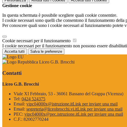
Personalizza
Rifiuta tutti
i cookies
Accetta tutti
i cookies
Gestione cookie
In questa schermata è possibile scegliere quali cookie consentire.
I cookie necessari sono quelli che consentono il funzionamento della pi
Per conoscere quali sono i cookie necessari al funzionamento potete v
Cookie necessari per il funzionamento
I cookie necessari per il funzionamento non possono essere disabilitati.
Accetta tutti
Salva le preferenze
Liceo G.B. Brocchi
Contatti
Liceo G.B. Brocchi
Viale XI Febbraio, 53 - 36061 Bassano del Grappa (Vicenza)
Tel:
0424 524375
Email:
vipc04000x@istruzione.it
Link per inviare una mail
Email:
segreteria@liceobrocchi.vi.it
Link per inviare una mail
PEC:
vipc04000x@pec.istruzione.it
Link per inviare una mail
C.F.: 82002770244