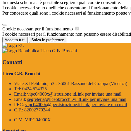
In questa schermata è possibile scegliere quali cookie consentire.
I cookie necessari sono quelli che consentono il funzionamento della pi
Per conoscere quali sono i cookie necessari al funzionamento potete v
Cookie necessari per il funzionamento
I cookie necessari per il funzionamento non possono essere disabilitati.
Accetta tutti
Salva le preferenze
Liceo G.B. Brocchi
Contatti
Liceo G.B. Brocchi
Viale XI Febbraio, 53 - 36061 Bassano del Grappa (Vicenza)
Tel:
0424 524375
Email:
vipc04000x@istruzione.it
Link per inviare una mail
Email:
segreteria@liceobrocchi.vi.it
Link per inviare una mail
PEC:
vipc04000x@pec.istruzione.it
Link per inviare una mail
C.F.: 82002770244
C.M. VIPC04000X
Seguici su