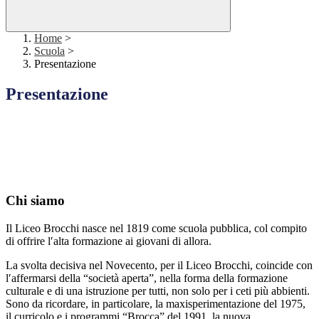
Home
>
Scuola
>
Presentazione
Presentazione
Chi siamo
Il Liceo Brocchi nasce nel 1819 come scuola pubblica, col compito
di offrire l′alta formazione ai giovani di allora.
La svolta decisiva nel Novecento, per il Liceo Brocchi, coincide con
l′affermarsi della “società aperta”, nella forma della formazione
culturale e di una istruzione per tutti, non solo per i ceti più abbienti.
Sono da ricordare, in particolare, la maxisperimentazione del 1975,
il curricolo e i programmi “Brocca” del 1991, la nuova