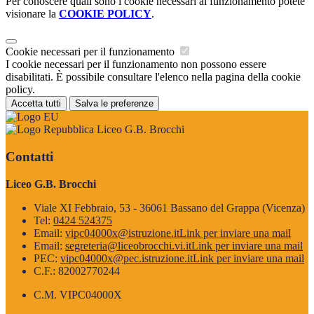
Per conoscere quali sono i cookie necessari al funzionamento potete
visionare la
COOKIE POLICY
.
Cookie necessari per il funzionamento
I cookie necessari per il funzionamento non possono essere
disabilitati. È possibile consultare l'elenco nella pagina della cookie
policy.
Accetta tutti
Salva le preferenze
Liceo G.B. Brocchi
Contatti
Liceo G.B. Brocchi
Viale XI Febbraio, 53 - 36061 Bassano del Grappa (Vicenza)
Tel:
0424 524375
Email:
vipc04000x@istruzione.it
Link per inviare una mail
Email:
segreteria@liceobrocchi.vi.it
Link per inviare una mail
PEC:
vipc04000x@pec.istruzione.it
Link per inviare una mail
C.F.: 82002770244
C.M. VIPC04000X