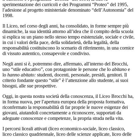
sperimentazione dei curricoli e dei Programmi “Proteo” del 1995,
l′adesione al progetto ministeriale denominato “dell’Autonomia” del
1998.
Il Liceo, nel corso degli anni, ha consolidato, in forme sempre più
dinamiche, la sua identità attorno all’idea che il compito della scuola
si esplica su un piano nello stesso tempo esistenziale, sociale e civile,
in cui i valori della pace, della solidarietà, della legalità, della
responsabilità costituiscono lo scenario di riferimento, in una cornice
di vissuto autentico, consapevole e condiviso.
Negli anni si è, potremmo dire, affermato, all′interno del Brocchi,
uno “stile educativo”, con protagoniste le persone che lo
abitano
e
lo
hanno abitato:
studenti, docenti, personale, presidi, genitori. Il
criterio fondante questo “stile” è l’attenzione allo studente, ai suoi
bisogni, alle sue prospettive.
Oggi, in questa nostra società della conoscenza, il Liceo Brocchi ha,
in forma nuova, per l′apertura europea della proposta formativa,
riconfermato la responsabilità di far proprie le nuove esigenze dei
giovani, aiutandoli concretamente a riconoscere, supportati da
adeguate conoscenze e competenze, la propria strada nella vita.
I percorsi liceali attivati (liceo economico-sociale, liceo classico,
liceo classico quadriennale, liceo delle scienze applicate, liceo delle