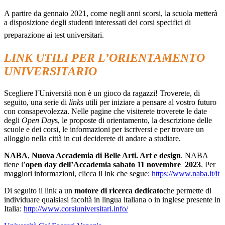
A partire da gennaio 2021, come negli anni scorsi, la scuola metterà
a disposizione degli studenti interessati dei corsi specifici di
preparazione ai test universitari.
LINK UTILI PER L’ORIENTAMENTO
UNIVERSITARIO
Scegliere l′Università non è un gioco da ragazzi! Troverete, di
seguito, una serie di
link
s utili per iniziare a pensare al vostro futuro
con consapevolezza. Nelle pagine che visiterete troverete le date
degli
Open Day
s, le proposte di orientamento, la descrizione delle
scuole e dei corsi, le informazioni per iscriversi e per trovare un
alloggio nella città in cui deciderete di andare a studiare.
NABA
,
Nuova Accademia di Belle Arti. Art e design
. NABA
tiene l’
open day dell’Accademia sabato 11 novembre 2023
. Per
maggiori informazioni, clicca il lnk che segue:
https://www.naba.it/it
Di seguito il link a un
motore di ricerca dedicato
che permette di
individuare qualsiasi facoltà in lingua italiana o in inglese presente in
Italia:
http://www.corsiuniversitari.info/