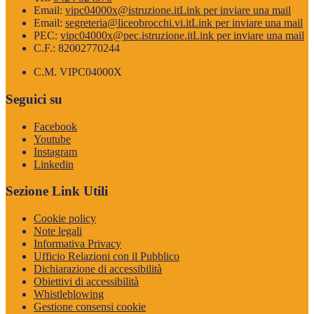
Email:
vipc04000x@istruzione.it
Link per inviare una mail
Email:
segreteria@liceobrocchi.vi.it
Link per inviare una mail
PEC:
vipc04000x@pec.istruzione.it
Link per inviare una mail
C.F.: 82002770244
C.M. VIPC04000X
Seguici su
Facebook
Youtube
Instagram
Linkedin
Sezione Link Utili
Cookie policy
Note legali
Informativa Privacy
Ufficio Relazioni con il Pubblico
Dichiarazione di accessibilità
Obiettivi di accessibilità
Whistleblowing
Gestione consensi cookie