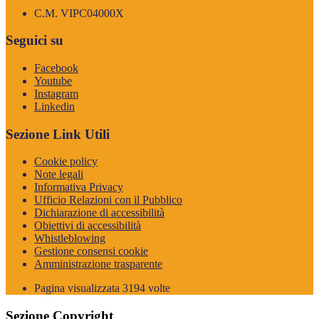
C.M. VIPC04000X
Seguici su
Facebook
Youtube
Instagram
Linkedin
Sezione Link Utili
Cookie policy
Note legali
Informativa Privacy
Ufficio Relazioni con il Pubblico
Dichiarazione di accessibilità
Obiettivi di accessibilità
Whistleblowing
Gestione consensi cookie
Amministrazione trasparente
Pagina visualizzata
3194
volte
Sezione Copyright