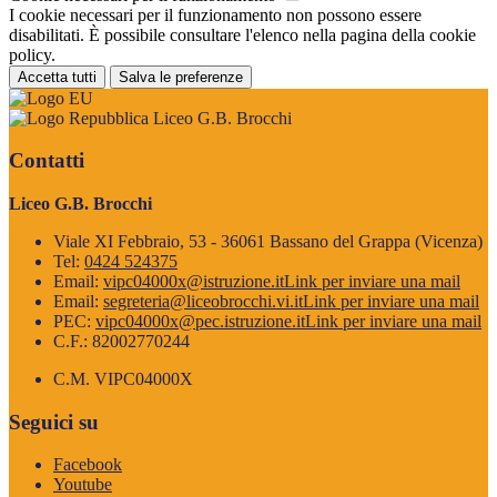
I cookie necessari per il funzionamento non possono essere
disabilitati. È possibile consultare l'elenco nella pagina della cookie
policy.
Accetta tutti
Salva le preferenze
Liceo G.B. Brocchi
Contatti
Liceo G.B. Brocchi
Viale XI Febbraio, 53 - 36061 Bassano del Grappa (Vicenza)
Tel:
0424 524375
Email:
vipc04000x@istruzione.it
Link per inviare una mail
Email:
segreteria@liceobrocchi.vi.it
Link per inviare una mail
PEC:
vipc04000x@pec.istruzione.it
Link per inviare una mail
C.F.: 82002770244
C.M. VIPC04000X
Seguici su
Facebook
Youtube