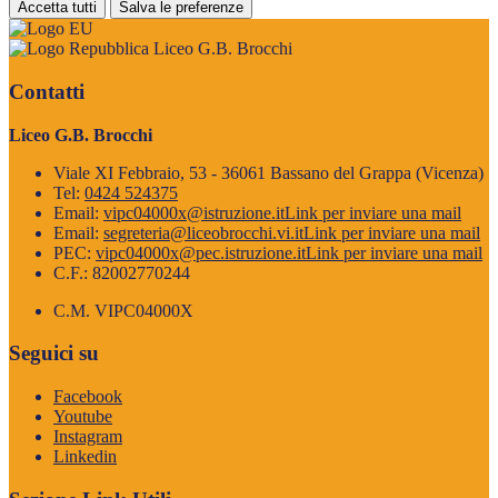
Accetta tutti
Salva le preferenze
Liceo G.B. Brocchi
Contatti
Liceo G.B. Brocchi
Viale XI Febbraio, 53 - 36061 Bassano del Grappa (Vicenza)
Tel:
0424 524375
Email:
vipc04000x@istruzione.it
Link per inviare una mail
Email:
segreteria@liceobrocchi.vi.it
Link per inviare una mail
PEC:
vipc04000x@pec.istruzione.it
Link per inviare una mail
C.F.: 82002770244
C.M. VIPC04000X
Seguici su
Facebook
Youtube
Instagram
Linkedin