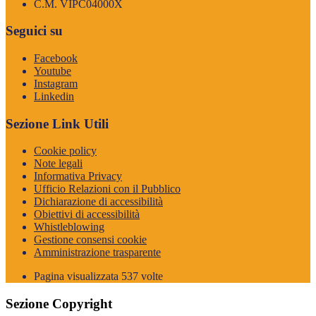
C.M. VIPC04000X
Seguici su
Facebook
Youtube
Instagram
Linkedin
Sezione Link Utili
Cookie policy
Note legali
Informativa Privacy
Ufficio Relazioni con il Pubblico
Dichiarazione di accessibilità
Obiettivi di accessibilità
Whistleblowing
Gestione consensi cookie
Amministrazione trasparente
Pagina visualizzata
537
volte
Sezione Copyright