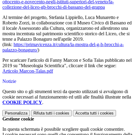
ottocento-e-novecento-negli-istituti-superiori-del-veneto/la-
collezione-del-liceo-gb-brocchi-di-bassano-del-grappa
Al termine del progetto, Stefania Lippiello, Luca Munaretto e
Roberto Zorzi, in collaborazione con il Museo Civico di Bassano ed
il locale Assessorato alla Cultura, organizzarono ed allestirono una
mostra incentrata sul patrimonio scientifico storico del Liceo, che si
tenne a Palazzo Bonaguro nell'aprile 2019.
(link:
https://primavicenza.it/cultura/la-mostra-del-g-b-brocchi-a-
palazzo-bonaguro/
)
Per scaricare l'
articolo di Fanny Marcon e Sofia Talas pubblicato nel
2019 su "Museologia Scientifica", cliccare il link che segue:
Articolo Marcon-Talas.pdf
Notizie
Questo sito o gli strumenti terzi da questo utilizzati si avvalgono di
cookie necessari al funzionamento ed utili alle finalità illustrate nella
COOKIE POLICY
.
Personalizza
Rifiuta tutti
i cookies
Accetta tutti
i cookies
Gestione cookie
In questa schermata è possibile scegliere quali cookie consentire.
I cookie necessari sono quelli che consentono il funzionamento della