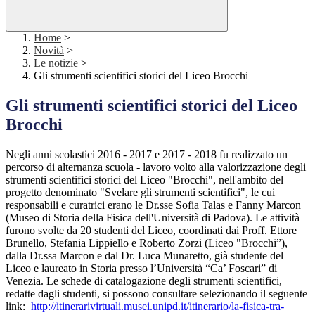
Home
>
Novità
>
Le notizie
>
Gli strumenti scientifici storici del Liceo Brocchi
Gli strumenti scientifici storici del Liceo
Brocchi
Negli anni scolastici 2016 - 2017 e 2017 - 2018 fu realizzato un
percorso di alternanza scuola - lavoro volto alla valorizzazione degli
strumenti scientifici storici del Liceo "Brocchi", nell'ambito del
progetto denominato "Svelare gli strumenti scientifici", le cui
responsabili e curatrici erano le Dr.sse Sofia Talas e Fanny Marcon
(Museo di Storia della Fisica dell'Università di Padova). Le attività
furono svolte da 20 studenti del Liceo, coordinati dai Proff. Ettore
Brunello, Stefania Lippiello e Roberto Zorzi (Liceo "Brocchi”),
dalla Dr.ssa Marcon e dal Dr. Luca Munaretto, già studente del
Liceo e laureato in Storia presso l’Università “Ca’ Foscari” di
Venezia. Le schede di catalogazione degli strumenti scientifici,
redatte dagli studenti, si possono consultare selezionando il seguente
link:
http://itinerarivirtuali.musei.unipd.it/itinerario/la-fisica-tra-