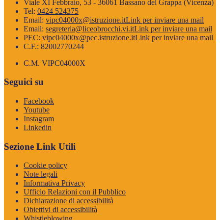
Viale XI Febbraio, 53 - 36061 Bassano del Grappa (Vicenza)
Tel:
0424 524375
Email:
vipc04000x@istruzione.it
Link per inviare una mail
Email:
segreteria@liceobrocchi.vi.it
Link per inviare una mail
PEC:
vipc04000x@pec.istruzione.it
Link per inviare una mail
C.F.: 82002770244
C.M. VIPC04000X
Seguici su
Facebook
Youtube
Instagram
Linkedin
Sezione Link Utili
Cookie policy
Note legali
Informativa Privacy
Ufficio Relazioni con il Pubblico
Dichiarazione di accessibilità
Obiettivi di accessibilità
Whistleblowing