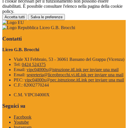
I cookie necessari per il funzionamento non possono essere
disabilitati. È possibile consultare l'elenco nella pagina della cookie
policy.
Accetta tutti
Salva le preferenze
Liceo G.B. Brocchi
Contatti
Liceo G.B. Brocchi
Viale XI Febbraio, 53 - 36061 Bassano del Grappa (Vicenza)
Tel:
0424 524375
Email:
vipc04000x@istruzione.it
Link per inviare una mail
Email:
segreteria@liceobrocchi.vi.it
Link per inviare una mail
PEC:
vipc04000x@pec.istruzione.it
Link per inviare una mail
C.F.: 82002770244
C.M. VIPC04000X
Seguici su
Facebook
Youtube
Instagram