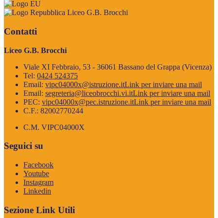
Liceo G.B. Brocchi
Contatti
Liceo G.B. Brocchi
Viale XI Febbraio, 53 - 36061 Bassano del Grappa (Vicenza)
Tel:
0424 524375
Email:
vipc04000x@istruzione.it
Link per inviare una mail
Email:
segreteria@liceobrocchi.vi.it
Link per inviare una mail
PEC:
vipc04000x@pec.istruzione.it
Link per inviare una mail
C.F.: 82002770244
C.M. VIPC04000X
Seguici su
Facebook
Youtube
Instagram
Linkedin
Sezione Link Utili