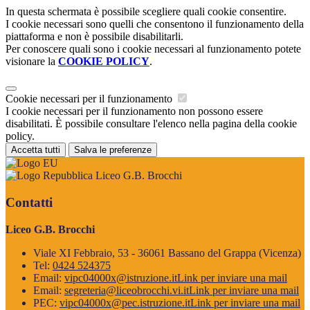
In questa schermata è possibile scegliere quali cookie consentire.
I cookie necessari sono quelli che consentono il funzionamento della
piattaforma e non è possibile disabilitarli.
Per conoscere quali sono i cookie necessari al funzionamento potete
visionare la
COOKIE POLICY
.
Cookie necessari per il funzionamento
I cookie necessari per il funzionamento non possono essere
disabilitati. È possibile consultare l'elenco nella pagina della cookie
policy.
Accetta tutti
Salva le preferenze
Liceo G.B. Brocchi
Contatti
Liceo G.B. Brocchi
Viale XI Febbraio, 53 - 36061 Bassano del Grappa (Vicenza)
Tel:
0424 524375
Email:
vipc04000x@istruzione.it
Link per inviare una mail
Email:
segreteria@liceobrocchi.vi.it
Link per inviare una mail
PEC:
vipc04000x@pec.istruzione.it
Link per inviare una mail