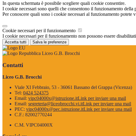
In questa schermata è possibile scegliere quali cookie consentire.
I cookie necessari sono quelli che consentono il funzionamento della pi
Per conoscere quali sono i cookie necessari al funzionamento potete v
Cookie necessari per il funzionamento
I cookie necessari per il funzionamento non possono essere disabilitati.
Accetta tutti
Salva le preferenze
Liceo G.B. Brocchi
Contatti
Liceo G.B. Brocchi
Viale XI Febbraio, 53 - 36061 Bassano del Grappa (Vicenza)
Tel:
0424 524375
Email:
vipc04000x@istruzione.it
Link per inviare una mail
Email:
segreteria@liceobrocchi.vi.it
Link per inviare una mail
PEC:
vipc04000x@pec.istruzione.it
Link per inviare una mail
C.F.: 82002770244
C.M. VIPC04000X