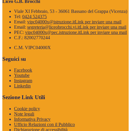
Liceo G.B. Brocchi
Viale XI Febbraio, 53 - 36061 Bassano del Grappa (Vicenza)
Tel:
0424 524375
Email:
vipc04000x@istruzione.it
Link per inviare una mail
Email:
segreteria@liceobrocchi.vi.it
Link per inviare una mail
PEC:
vipc04000x@pec.istruzione.it
Link per inviare una mail
C.F.: 82002770244
C.M. VIPC04000X
Seguici su
Facebook
Youtube
Instagram
Linkedin
Sezione Link Utili
Cookie policy
Note legali
Informativa Privacy
Ufficio Relazioni con il Pubblico
Dichiarazione di accessibilità