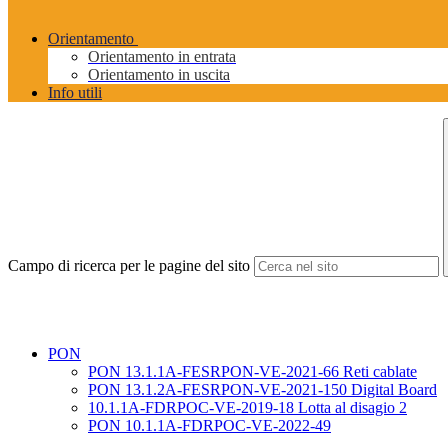
Orientamento
Orientamento in entrata
Orientamento in uscita
Info utili
Campo di ricerca per le pagine del sito
PON
PON 13.1.1A-FESRPON-VE-2021-66 Reti cablate
PON 13.1.2A-FESRPON-VE-2021-150 Digital Board
10.1.1A-FDRPOC-VE-2019-18 Lotta al disagio 2
PON 10.1.1A-FDRPOC-VE-2022-49