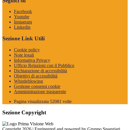
Seguici su
Facebook
Youtube
Instagram
Linkedin
Sezione Link Utili
Cookie policy
Note legali
Informativa Privacy
Ufficio Relazioni con il Pubblico
Dichiarazione di accessibilità
Obiettivi di accessibilità
Whistleblowing
Gestione consensi cookie
Amministrazione trasparente
Pagina visualizzata
52081
volte
Sezione Copyright
Copyright 2026 | Engineered and powered by Gruppo Spaggiari