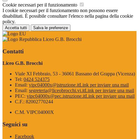
Cookie necessari per il funzionamento
I cookie necessari per il funzionamento non possono essere
disabilitati. È possibile consultare l'elenco nella pagina della cookie
policy.
Accetta tutti
Salva le preferenze
Liceo G.B. Brocchi
Contatti
Liceo G.B. Brocchi
Viale XI Febbraio, 53 - 36061 Bassano del Grappa (Vicenza)
Tel:
0424 524375
Email:
vipc04000x@istruzione.it
Link per inviare una mail
Email:
segreteria@liceobrocchi.vi.it
Link per inviare una mail
PEC:
vipc04000x@pec.istruzione.it
Link per inviare una mail
C.F.: 82002770244
C.M. VIPC04000X
Seguici su
Facebook