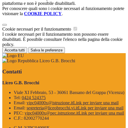
piattaforma e non è possibile disabilitarli.
Per conoscere quali sono i cookie necessari al funzionamento potete
visionare la
COOKIE POLICY
.
Cookie necessari per il funzionamento
I cookie necessari per il funzionamento non possono essere
disabilitati. È possibile consultare l'elenco nella pagina della cookie
policy.
Accetta tutti
Salva le preferenze
Liceo G.B. Brocchi
Contatti
Liceo G.B. Brocchi
Viale XI Febbraio, 53 - 36061 Bassano del Grappa (Vicenza)
Tel:
0424 524375
Email:
vipc04000x@istruzione.it
Link per inviare una mail
Email:
segreteria@liceobrocchi.vi.it
Link per inviare una mail
PEC:
vipc04000x@pec.istruzione.it
Link per inviare una mail
C.F.: 82002770244
C.M. VIPC04000X