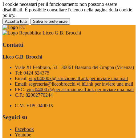
I cookie necessari per il funzionamento non possono essere
disabilitati. È possibile consultare l'elenco nella pagina della cookie
policy.
Accetta tutti
Salva le preferenze
Liceo G.B. Brocchi
Contatti
Liceo G.B. Brocchi
Viale XI Febbraio, 53 - 36061 Bassano del Grappa (Vicenza)
Tel:
0424 524375
Email:
vipc04000x@istruzione.it
Link per inviare una mail
Email:
segreteria@liceobrocchi.vi.it
Link per inviare una mail
PEC:
vipc04000x@pec.istruzione.it
Link per inviare una mail
C.F.: 82002770244
C.M. VIPC04000X
Seguici su
Facebook
Youtube