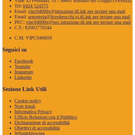
Viale XI Febbraio, 53 - 36061 Bassano del Grappa (Vicenza)
Tel:
0424 524375
Email:
vipc04000x@istruzione.it
Link per inviare una mail
Email:
segreteria@liceobrocchi.vi.it
Link per inviare una mail
PEC:
vipc04000x@pec.istruzione.it
Link per inviare una mail
C.F.: 82002770244
C.M. VIPC04000X
Seguici su
Facebook
Youtube
Instagram
Linkedin
Sezione Link Utili
Cookie policy
Note legali
Informativa Privacy
Ufficio Relazioni con il Pubblico
Dichiarazione di accessibilità
Obiettivi di accessibilità
Whistleblowing